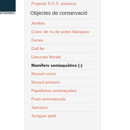
Projecte S.O.S. samaruc
Objectes de conservació
p Contributors
Amfibis
Cranc de riu de potes blanques
Dunes
Gall fer
Llacunes litorals
Mamífers semiaquàtics (-)
Mussol comú
Mussol pirinenc
Papallones amenaçades
Prats seminaturals
Samaruc
Xoriguer petit