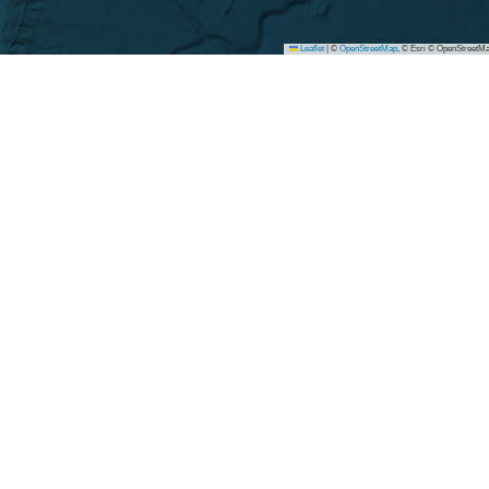
Leaflet
|
©
OpenStreetMap
, © Esri © OpenStreetMa