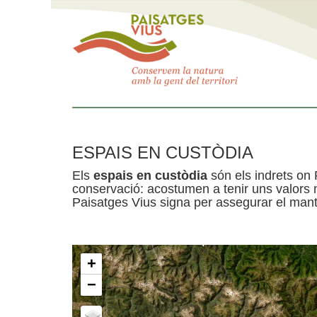
ESPAIS EN CUSTÒDIA
Els
espais en custòdia
són els indrets on 
conservació: acostumen a tenir uns valors n
Paisatges Vius signa per assegurar el mante
+
−