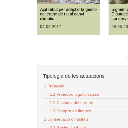
Ajut rebut per adaptar la gestió
Signem 
del cranc de riu al canvi
Diputaci
climàtic
conserva
04-09-2017
28-05-2
Tipologia de les actuacions
1 Protecció
1.1 Protecció legal d'espais
1.2 Custòdia del territori
1.3 Compra de finques
2 Conservació d'hàbitats
2.1 Gestió d'hàbitats