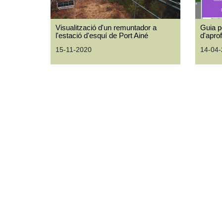
Visualització d'un remuntador a
Guia p
l'estació d'esquí de Port Ainé
d'apro
15-11-2020
14-04