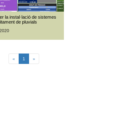
er la instal·lació de sistemes
fitament de pluvials
-2020
«
1
»