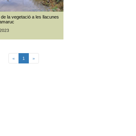
 de la vegetació a les llacunes
amaruc
-2023
«
1
»