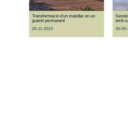
Transformació d'un matollar en un
Gestió
guaret permanent
amb s
20-11-2023
30-09