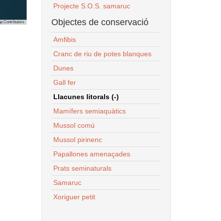
Projecte S.O.S. samaruc
Objectes de conservació
p Contributors
Amfibis
Cranc de riu de potes blanques
Dunes
Gall fer
Llacunes litorals (-)
Mamífers semiaquàtics
Mussol comú
Mussol pirinenc
Papallones amenaçades
Prats seminaturals
Samaruc
Xoriguer petit