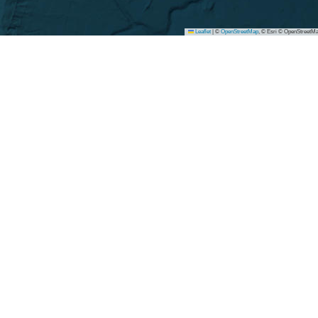
Leaflet
|
©
OpenStreetMap
, © Esri © OpenStreetMa