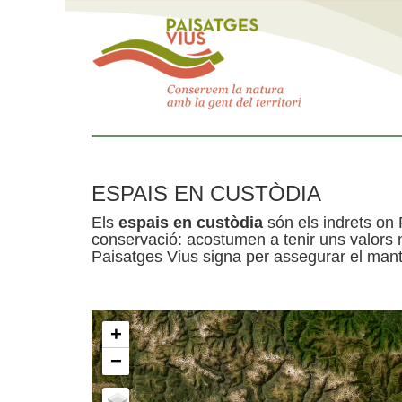
ESPAIS EN CUSTÒDIA
Els
espais en custòdia
són els indrets on 
conservació: acostumen a tenir uns valors n
Paisatges Vius signa per assegurar el mante
+
−