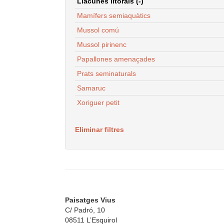
Llacunes litorals (-)
Mamífers semiaquàtics
Mussol comú
Mussol pirinenc
Papallones amenaçades
Prats seminaturals
Samaruc
Xoriguer petit
Eliminar filtres
Paisatges Vius
C/ Padró, 10
08511 L’Esquirol