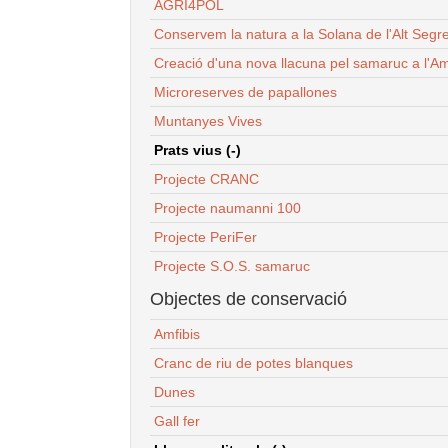
AGRI4POL
Conservem la natura a la Solana de l'Alt Segr
Creació d'una nova llacuna pel samaruc a l'Am
Microreserves de papallones
Muntanyes Vives
Prats vius (-)
Projecte CRANC
Projecte naumanni 100
Projecte PeriFer
Projecte S.O.S. samaruc
Objectes de conservació
Amfibis
Cranc de riu de potes blanques
Dunes
Gall fer