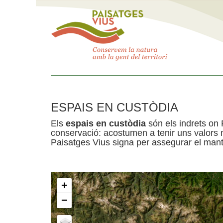
ESPAIS EN CUSTÒDIA
Els
espais en custòdia
són els indrets on 
conservació: acostumen a tenir uns valors n
Paisatges Vius signa per assegurar el mante
+
−