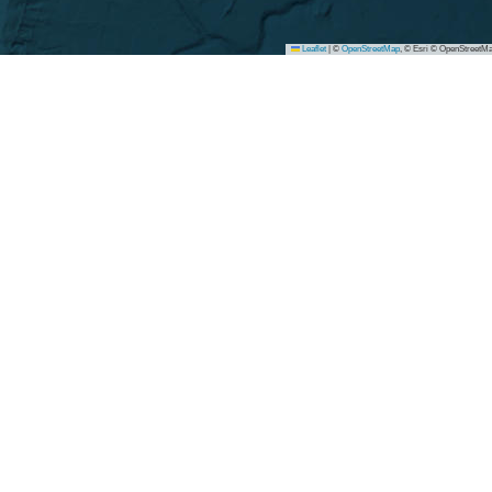
Leaflet
|
©
OpenStreetMap
, © Esri © OpenStreetMa