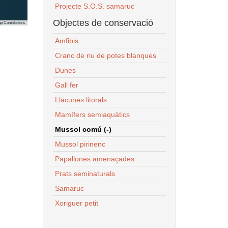
Projecte S.O.S. samaruc
Objectes de conservació
p Contributors
Amfibis
Cranc de riu de potes blanques
Dunes
Gall fer
Llacunes litorals
Mamífers semiaquàtics
Mussol comú (-)
Mussol pirinenc
Papallones amenaçades
Prats seminaturals
Samaruc
Xoriguer petit