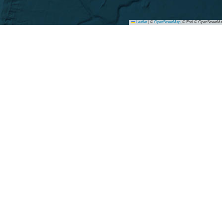
Leaflet
|
©
OpenStreetMap
, © Esri © OpenStreetMa