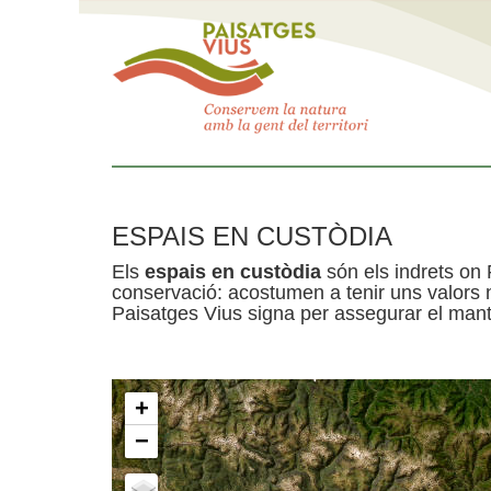
ESPAIS EN CUSTÒDIA
Els
espais en custòdia
són els indrets on 
conservació: acostumen a tenir uns valors n
Paisatges Vius signa per assegurar el mante
+
−