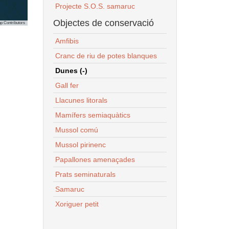
Projecte S.O.S. samaruc
Objectes de conservació
p Contributors
Amfibis
Cranc de riu de potes blanques
Dunes (-)
Gall fer
Llacunes litorals
Mamífers semiaquàtics
Mussol comú
Mussol pirinenc
Papallones amenaçades
Prats seminaturals
Samaruc
Xoriguer petit