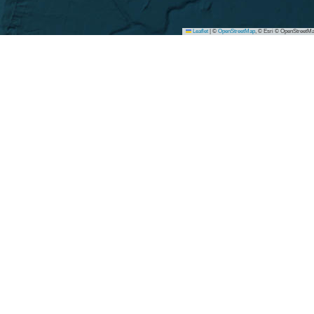
Leaflet
|
©
OpenStreetMap
, © Esri © OpenStreetMa