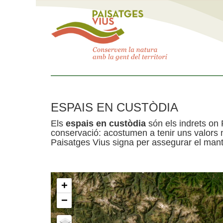
ESPAIS EN CUSTÒDIA
Els
espais en custòdia
són els indrets on 
conservació: acostumen a tenir uns valors n
Paisatges Vius signa per assegurar el mante
+
−