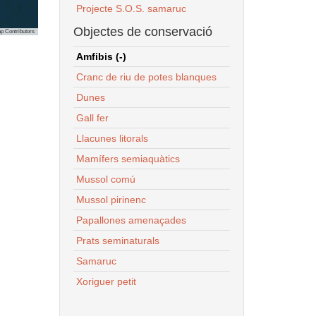
Projecte S.O.S. samaruc
Objectes de conservació
p Contributors
Amfibis (-)
Cranc de riu de potes blanques
Dunes
Gall fer
Llacunes litorals
Mamífers semiaquàtics
Mussol comú
Mussol pirinenc
Papallones amenaçades
Prats seminaturals
Samaruc
Xoriguer petit