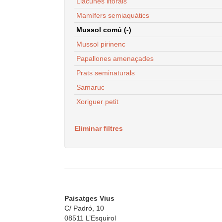
Llacunes litorals
Mamífers semiaquàtics
Mussol comú (-)
Mussol pirinenc
Papallones amenaçades
Prats seminaturals
Samaruc
Xoriguer petit
Eliminar filtres
Paisatges Vius
C/ Padró, 10
08511 L’Esquirol