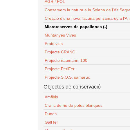
AGRI4POL
Conservem la natura a la Solana de l'Alt Segr
Creació d'una nova llacuna pel samaruc a l'Am
Microreserves de papallones (-)
Muntanyes Vives
Prats vius
Projecte CRANC
Projecte naumanni 100
Projecte PeriFer
Projecte S.O.S. samaruc
Objectes de conservació
Amfibis
Cranc de riu de potes blanques
Dunes
Gall fer