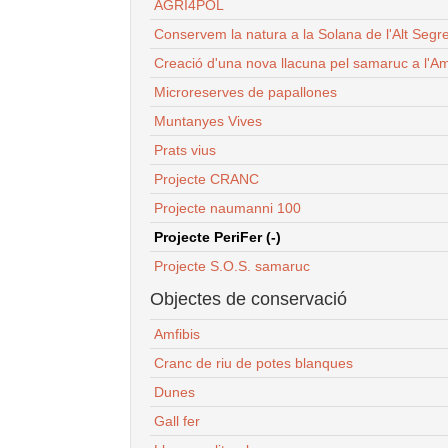
AGRI4POL
Conservem la natura a la Solana de l'Alt Segr
Creació d'una nova llacuna pel samaruc a l'Am
Microreserves de papallones
Muntanyes Vives
Prats vius
Projecte CRANC
Projecte naumanni 100
Projecte PeriFer (-)
Projecte S.O.S. samaruc
Objectes de conservació
Amfibis
Cranc de riu de potes blanques
Dunes
Gall fer