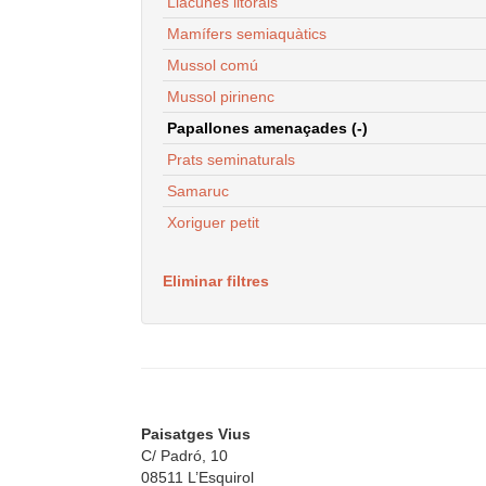
Llacunes litorals
Mamífers semiaquàtics
Mussol comú
Mussol pirinenc
Papallones amenaçades (-)
Prats seminaturals
Samaruc
Xoriguer petit
Eliminar filtres
Paisatges Vius
C/ Padró, 10
08511 L’Esquirol