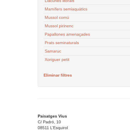
Llacunes litorals
Mamífers semiaquàtics
Mussol comú
Mussol pirinenc
Papallones amenaçades
Prats seminaturals
Samaruc
Xoriguer petit
Eliminar filtres
Paisatges Vius
C/ Padró, 10
08511 L’Esquirol