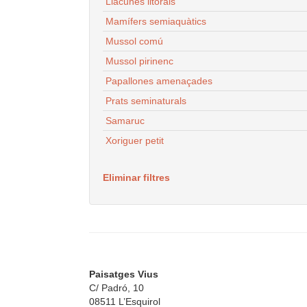
Llacunes litorals
Mamífers semiaquàtics
Mussol comú
Mussol pirinenc
Papallones amenaçades
Prats seminaturals
Samaruc
Xoriguer petit
Eliminar filtres
Paisatges Vius
C/ Padró, 10
08511 L’Esquirol