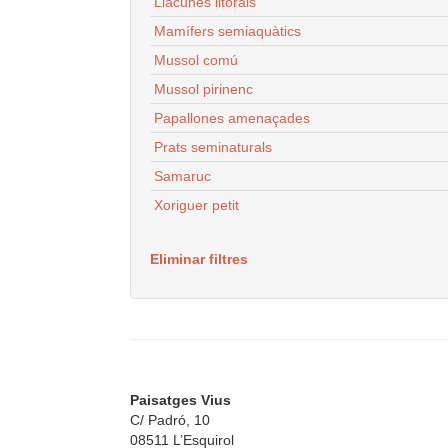
Llacunes litorals
Mamífers semiaquàtics
Mussol comú
Mussol pirinenc
Papallones amenaçades
Prats seminaturals
Samaruc
Xoriguer petit
Eliminar filtres
Paisatges Vius
C/ Padró, 10
08511 L’Esquirol