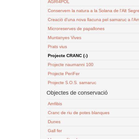
AGRI4POL
Conservem la natura a la Solana de l'Alt Segr
Creació d'una nova llacuna pel samaruc a l'Am
Microreserves de papallones
Muntanyes Vives
Prats vius
Projecte CRANC (-)
Projecte naumanni 100
Projecte PeriFer
Projecte S.O.S. samaruc
Objectes de conservació
Amfibis
Cranc de riu de potes blanques
Dunes
Gall fer