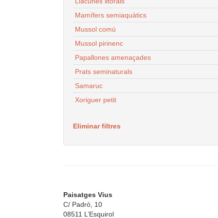
Llacunes litorals
Mamífers semiaquàtics
Mussol comú
Mussol pirinenc
Papallones amenaçades
Prats seminaturals
Samaruc
Xoriguer petit
Eliminar filtres
Paisatges Vius
C/ Padró, 10
08511 L’Esquirol