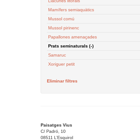
Llacunes litorals
Mamífers semiaquàtics
Mussol comú
Mussol pirinenc
Papallones amenaçades
Prats seminaturals (-)
Samaruc
Xoriguer petit
Eliminar filtres
Paisatges Vius
C/ Padró, 10
08511 L’Esquirol