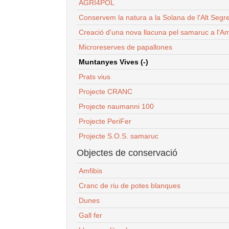
AGRI4POL
Conservem la natura a la Solana de l'Alt Segr
Creació d'una nova llacuna pel samaruc a l'Am
Microreserves de papallones
Muntanyes Vives (-)
Prats vius
Projecte CRANC
Projecte naumanni 100
Projecte PeriFer
Projecte S.O.S. samaruc
Objectes de conservació
Amfibis
Cranc de riu de potes blanques
Dunes
Gall fer