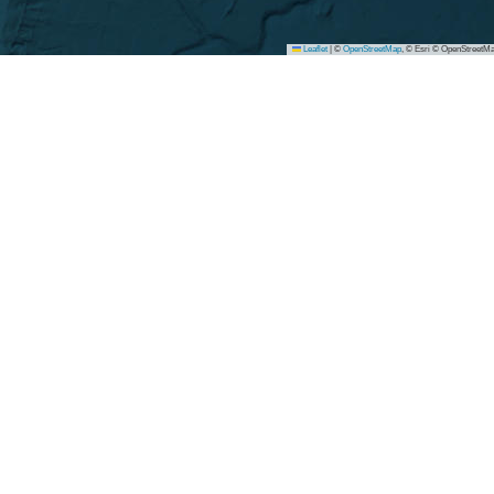
Leaflet
|
©
OpenStreetMap
, © Esri © OpenStreetMa