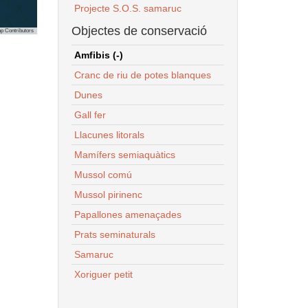
Projecte S.O.S. samaruc
Objectes de conservació
p Contributors
Amfibis (-)
Cranc de riu de potes blanques
Dunes
Gall fer
Llacunes litorals
Mamífers semiaquàtics
Mussol comú
Mussol pirinenc
Papallones amenaçades
Prats seminaturals
Samaruc
Xoriguer petit