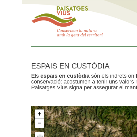
ESPAIS EN CUSTÒDIA
Els
espais en custòdia
són els indrets on 
conservació: acostumen a tenir uns valors n
Paisatges Vius signa per assegurar el mante
+
−