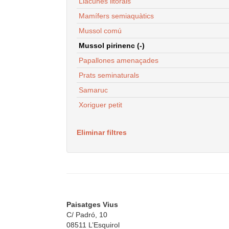
Llacunes litorals
Mamífers semiaquàtics
Mussol comú
Mussol pirinenc (-)
Papallones amenaçades
Prats seminaturals
Samaruc
Xoriguer petit
Eliminar filtres
Paisatges Vius
C/ Padró, 10
08511 L’Esquirol