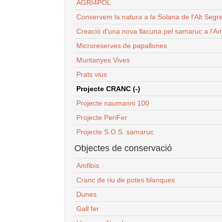
AGRI4POL
Conservem la natura a la Solana de l'Alt Segr
Creació d'una nova llacuna pel samaruc a l'Am
Microreserves de papallones
Muntanyes Vives
Prats vius
Projecte CRANC (-)
Projecte naumanni 100
Projecte PeriFer
Projecte S.O.S. samaruc
Objectes de conservació
Amfibis
Cranc de riu de potes blanques
Dunes
Gall fer