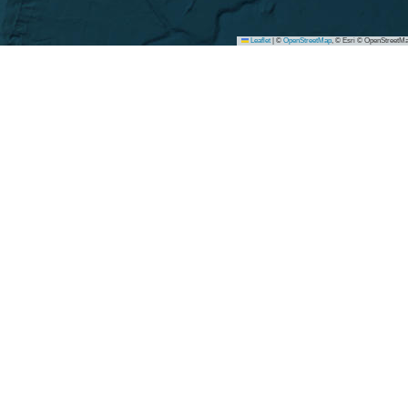
Leaflet
|
©
OpenStreetMap
, © Esri © OpenStreetMa