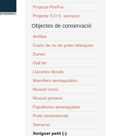
Projecte PeriFer
p Contributors
Projecte S.O.S. samaruc
Objectes de conservació
Amfibis
Cranc de riu de potes blanques
Dunes
Gall fer
Llacunes litorals
Mamífers semiaquàtics
Mussol comú
Mussol pirinenc
Papallones amenaçades
Prats seminaturals
Samaruc
Xoriguer petit (-)