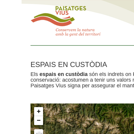
ESPAIS EN CUSTÒDIA
Els
espais en custòdia
són els indrets on 
conservació: acostumen a tenir uns valors n
Paisatges Vius signa per assegurar el mante
+
−