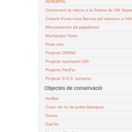
AGRI4POL
Conservem la natura a la Solana de l'Alt Segr
Creació d'una nova llacuna pel samaruc a l'Am
Microreserves de papallones
Muntanyes Vives
Prats vius
Projecte CRANC
Projecte naumanni 100
Projecte PeriFer
Projecte S.O.S. samaruc
Objectes de conservació
Amfibis
Cranc de riu de potes blanques
Dunes
Gall fer