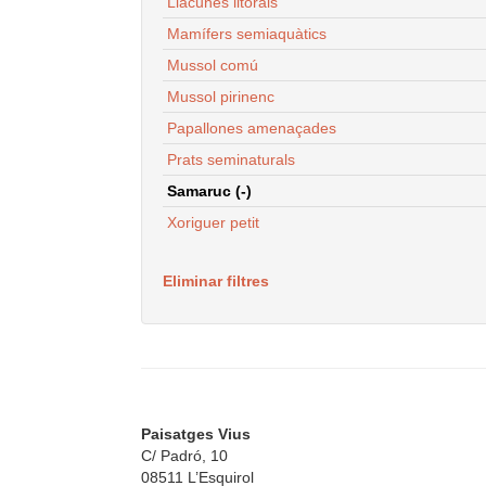
Llacunes litorals
Mamífers semiaquàtics
Mussol comú
Mussol pirinenc
Papallones amenaçades
Prats seminaturals
Samaruc (-)
Xoriguer petit
Eliminar filtres
Paisatges Vius
C/ Padró, 10
08511 L’Esquirol