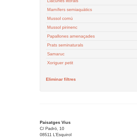
Llacunes litorals
Mamífers semiaquàtics
Mussol comú
Mussol pirinenc
Papallones amenaçades
Prats seminaturals
Samaruc
Xoriguer petit
Eliminar filtres
Paisatges Vius
C/ Padró, 10
08511 L’Esquirol