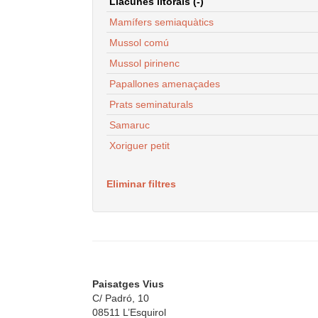
Llacunes litorals (-)
Mamífers semiaquàtics
Mussol comú
Mussol pirinenc
Papallones amenaçades
Prats seminaturals
Samaruc
Xoriguer petit
Eliminar filtres
Paisatges Vius
C/ Padró, 10
08511 L’Esquirol