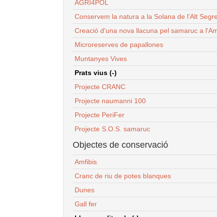
AGRI4POL
Conservem la natura a la Solana de l'Alt Segr
Creació d'una nova llacuna pel samaruc a l'Am
Microreserves de papallones
Muntanyes Vives
Prats vius (-)
Projecte CRANC
Projecte naumanni 100
Projecte PeriFer
Projecte S.O.S. samaruc
Objectes de conservació
Amfibis
Cranc de riu de potes blanques
Dunes
Gall fer