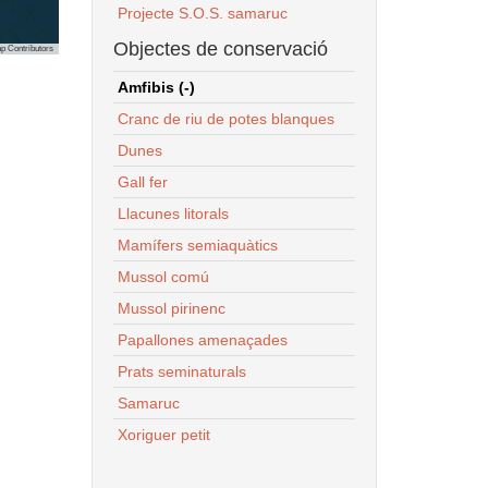
Projecte S.O.S. samaruc
Objectes de conservació
p Contributors
Amfibis (-)
Cranc de riu de potes blanques
Dunes
Gall fer
Llacunes litorals
Mamífers semiaquàtics
Mussol comú
Mussol pirinenc
Papallones amenaçades
Prats seminaturals
Samaruc
Xoriguer petit