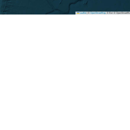
Leaflet
|
©
OpenStreetMap
, © Esri © OpenStreetMa