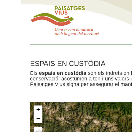
ESPAIS EN CUSTÒDIA
Els
espais en custòdia
són els indrets on 
conservació: acostumen a tenir uns valors n
Paisatges Vius signa per assegurar el mante
+
−