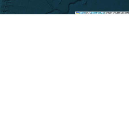
Leaflet
|
©
OpenStreetMap
, © Esri © OpenStreetMa