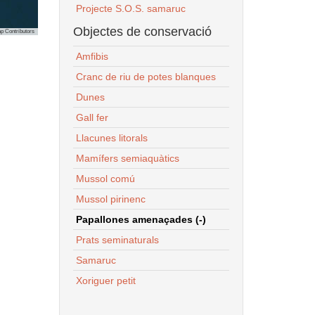
Projecte S.O.S. samaruc
Objectes de conservació
p Contributors
Amfibis
Cranc de riu de potes blanques
Dunes
Gall fer
Llacunes litorals
Mamífers semiaquàtics
Mussol comú
Mussol pirinenc
Papallones amenaçades (-)
Prats seminaturals
Samaruc
Xoriguer petit