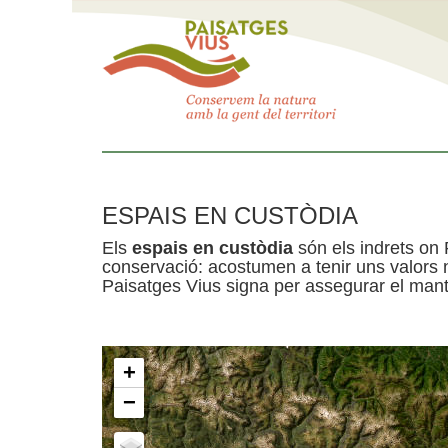
ESPAIS EN CUSTÒDIA
Els
espais en custòdia
són els indrets on 
conservació: acostumen a tenir uns valors n
Paisatges Vius signa per assegurar el mante
+
−