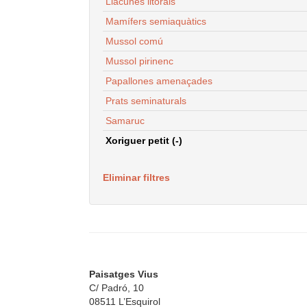
Llacunes litorals
Mamífers semiaquàtics
Mussol comú
Mussol pirinenc
Papallones amenaçades
Prats seminaturals
Samaruc
Xoriguer petit (-)
Eliminar filtres
Paisatges Vius
C/ Padró, 10
08511 L’Esquirol