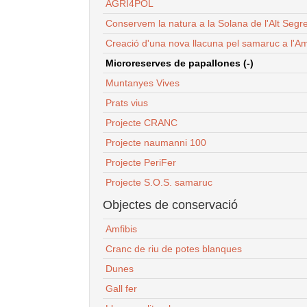
AGRI4POL
Conservem la natura a la Solana de l'Alt Segr
Creació d'una nova llacuna pel samaruc a l'Am
Microreserves de papallones (-)
Muntanyes Vives
Prats vius
Projecte CRANC
Projecte naumanni 100
Projecte PeriFer
Projecte S.O.S. samaruc
Objectes de conservació
Amfibis
Cranc de riu de potes blanques
Dunes
Gall fer