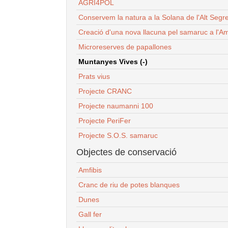
AGRI4POL
Conservem la natura a la Solana de l'Alt Segr
Creació d'una nova llacuna pel samaruc a l'Am
Microreserves de papallones
Muntanyes Vives (-)
Prats vius
Projecte CRANC
Projecte naumanni 100
Projecte PeriFer
Projecte S.O.S. samaruc
Objectes de conservació
Amfibis
Cranc de riu de potes blanques
Dunes
Gall fer