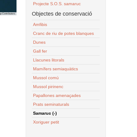
Projecte S.O.S. samaruc
Objectes de conservació
p Contributors
Amfibis
Cranc de riu de potes blanques
Dunes
Gall fer
Llacunes litorals
Mamífers semiaquàtics
Mussol comú
Mussol pirinenc
Papallones amenaçades
Prats seminaturals
Samaruc (-)
Xoriguer petit