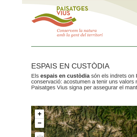
ESPAIS EN CUSTÒDIA
Els
espais en custòdia
són els indrets on 
conservació: acostumen a tenir uns valors n
Paisatges Vius signa per assegurar el mante
+
−