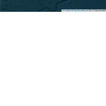
Leaflet
|
©
OpenStreetMap
, © Esri © OpenStreetMa