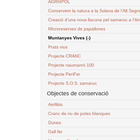
AGRI4POL
Conservem la natura a la Solana de l'Alt Segr
Creació d'una nova llacuna pel samaruc a l'Am
Microreserves de papallones
Muntanyes Vives (-)
Prats vius
Projecte CRANC
Projecte naumanni 100
Projecte PeriFer
Projecte S.O.S. samaruc
Objectes de conservació
Amfibis
Cranc de riu de potes blanques
Dunes
Gall fer