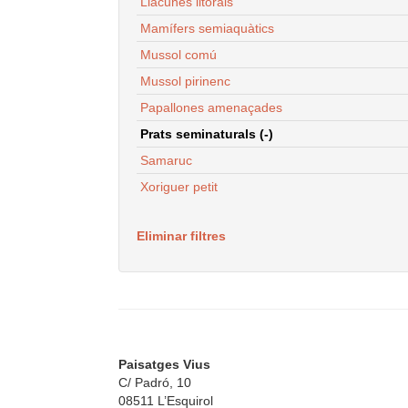
Llacunes litorals
Mamífers semiaquàtics
Mussol comú
Mussol pirinenc
Papallones amenaçades
Prats seminaturals (-)
Samaruc
Xoriguer petit
Eliminar filtres
Paisatges Vius
C/ Padró, 10
08511 L’Esquirol