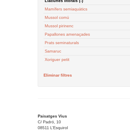
Llacunes litorals (-)
Mamífers semiaquàtics
Mussol comú
Mussol pirinenc
Papallones amenaçades
Prats seminaturals
Samaruc
Xoriguer petit
Eliminar filtres
Paisatges Vius
C/ Padró, 10
08511 L’Esquirol