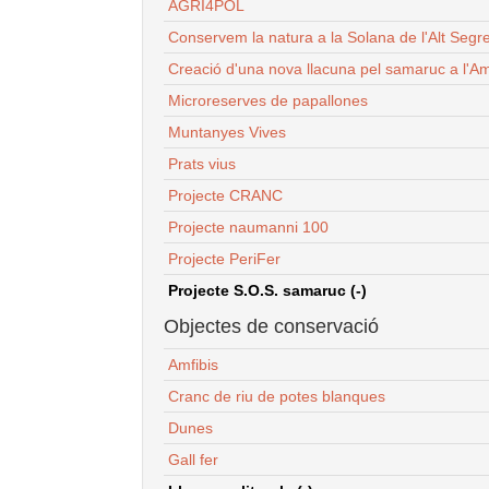
AGRI4POL
Conservem la natura a la Solana de l'Alt Segr
Creació d'una nova llacuna pel samaruc a l'Am
Microreserves de papallones
Muntanyes Vives
Prats vius
Projecte CRANC
Projecte naumanni 100
Projecte PeriFer
Projecte S.O.S. samaruc (-)
Objectes de conservació
Amfibis
Cranc de riu de potes blanques
Dunes
Gall fer