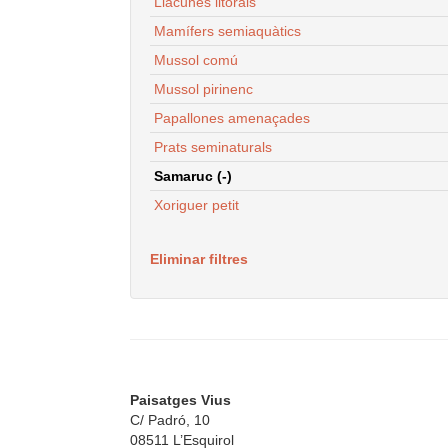
Llacunes litorals
Mamífers semiaquàtics
Mussol comú
Mussol pirinenc
Papallones amenaçades
Prats seminaturals
Samaruc (-)
Xoriguer petit
Eliminar filtres
Paisatges Vius
C/ Padró, 10
08511 L’Esquirol