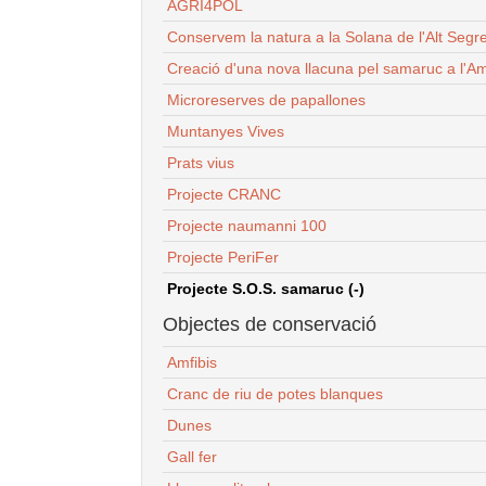
AGRI4POL
Conservem la natura a la Solana de l'Alt Segr
Creació d'una nova llacuna pel samaruc a l'Am
Microreserves de papallones
Muntanyes Vives
Prats vius
Projecte CRANC
Projecte naumanni 100
Projecte PeriFer
Projecte S.O.S. samaruc (-)
Objectes de conservació
Amfibis
Cranc de riu de potes blanques
Dunes
Gall fer