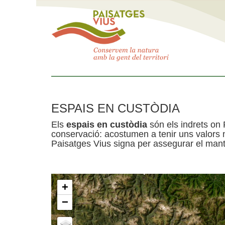
ESPAIS EN CUSTÒDIA
Els
espais en custòdia
són els indrets on 
conservació: acostumen a tenir uns valors n
Paisatges Vius signa per assegurar el mante
+
−