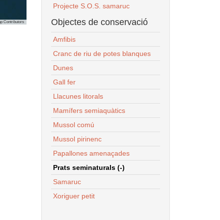
Projecte S.O.S. samaruc
Objectes de conservació
p Contributors
Amfibis
Cranc de riu de potes blanques
Dunes
Gall fer
Llacunes litorals
Mamífers semiaquàtics
Mussol comú
Mussol pirinenc
Papallones amenaçades
Prats seminaturals (-)
Samaruc
Xoriguer petit