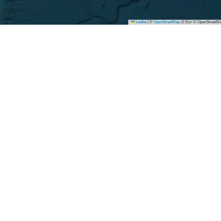
Leaflet
|
©
OpenStreetMap
, © Esri © OpenStreetMa