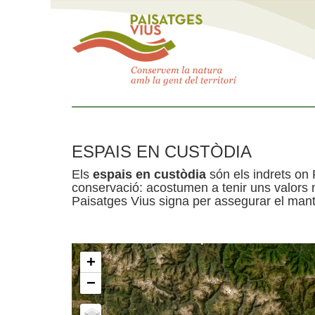
ESPAIS EN CUSTÒDIA
Els
espais en custòdia
són els indrets on 
conservació: acostumen a tenir uns valors n
Paisatges Vius signa per assegurar el mante
+
−