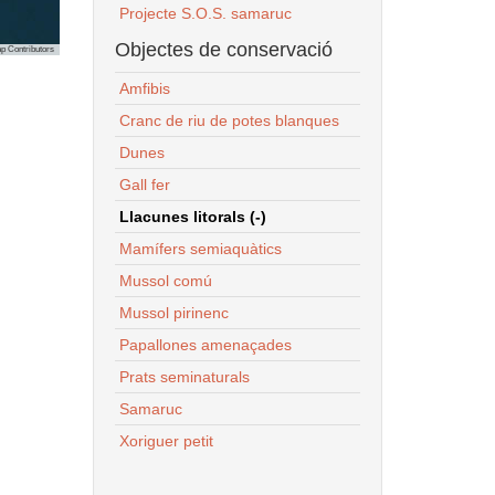
Projecte S.O.S. samaruc
Objectes de conservació
p Contributors
Amfibis
Cranc de riu de potes blanques
Dunes
Gall fer
Llacunes litorals (-)
Mamífers semiaquàtics
Mussol comú
Mussol pirinenc
Papallones amenaçades
Prats seminaturals
Samaruc
Xoriguer petit