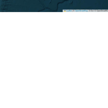
Leaflet
|
©
OpenStreetMap
, © Esri © OpenStreetMa