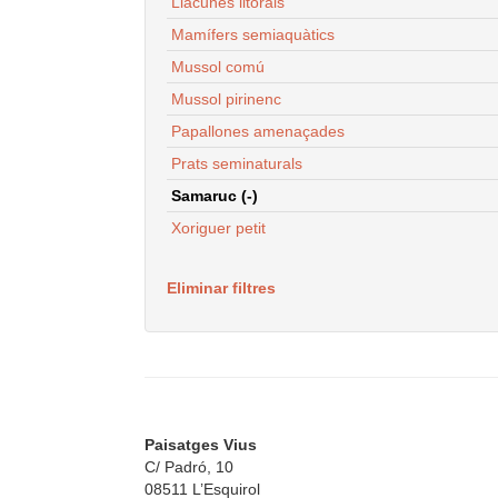
Llacunes litorals
Mamífers semiaquàtics
Mussol comú
Mussol pirinenc
Papallones amenaçades
Prats seminaturals
Samaruc (-)
Xoriguer petit
Eliminar filtres
Paisatges Vius
C/ Padró, 10
08511 L’Esquirol