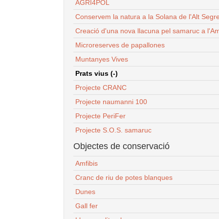
AGRI4POL
Conservem la natura a la Solana de l'Alt Segr
Creació d'una nova llacuna pel samaruc a l'Am
Microreserves de papallones
Muntanyes Vives
Prats vius (-)
Projecte CRANC
Projecte naumanni 100
Projecte PeriFer
Projecte S.O.S. samaruc
Objectes de conservació
Amfibis
Cranc de riu de potes blanques
Dunes
Gall fer