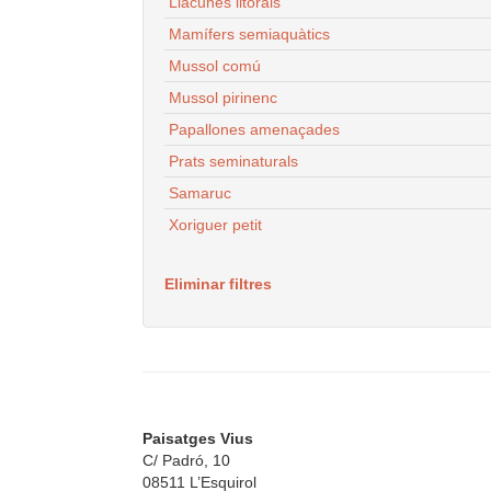
Llacunes litorals
Mamífers semiaquàtics
Mussol comú
Mussol pirinenc
Papallones amenaçades
Prats seminaturals
Samaruc
Xoriguer petit
Eliminar filtres
Paisatges Vius
C/ Padró, 10
08511 L’Esquirol