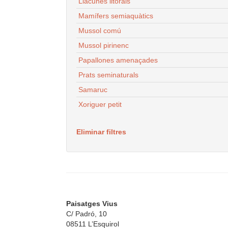
Llacunes litorals
Mamífers semiaquàtics
Mussol comú
Mussol pirinenc
Papallones amenaçades
Prats seminaturals
Samaruc
Xoriguer petit
Eliminar filtres
Paisatges Vius
C/ Padró, 10
08511 L’Esquirol