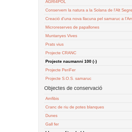
AGRI4POL
Conservem la natura a la Solana de l'Alt Segr
Creació d'una nova llacuna pel samaruc a l'Am
Microreserves de papallones
Muntanyes Vives
Prats vius
Projecte CRANC
Projecte naumanni 100 (-)
Projecte PeriFer
Projecte S.O.S. samaruc
Objectes de conservació
Amfibis
Cranc de riu de potes blanques
Dunes
Gall fer