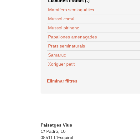
Llacunes litorals (-)
Mamífers semiaquàtics
Mussol comú
Mussol pirinenc
Papallones amenaçades
Prats seminaturals
Samaruc
Xoriguer petit
Eliminar filtres
Paisatges Vius
C/ Padró, 10
08511 L’Esquirol