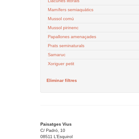
Llacunes litorals
Mamífers semiaquàtics
Mussol comú
Mussol pirinenc
Papallones amenaçades
Prats seminaturals
Samaruc
Xoriguer petit
Eliminar filtres
Paisatges Vius
C/ Padró, 10
08511 L’Esquirol