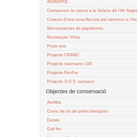
AGRI4POL
Conservem la natura a la Solana de l'Alt Segr
Creació d'una nova llacuna pel samaruc a l'Am
Microreserves de papallones
Muntanyes Vives
Prats vius
Projecte CRANC
Projecte naumanni 100
Projecte PeriFer
Projecte S.O.S. samaruc
Objectes de conservació
Amfibis
Cranc de riu de potes blanques
Dunes
Gall fer