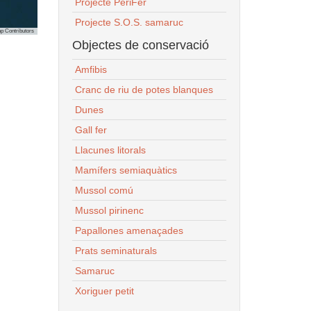
Projecte PeriFer
Projecte S.O.S. samaruc
p Contributors
Objectes de conservació
Amfibis
Cranc de riu de potes blanques
Dunes
Gall fer
Llacunes litorals
Mamífers semiaquàtics
Mussol comú
Mussol pirinenc
Papallones amenaçades
Prats seminaturals
Samaruc
Xoriguer petit