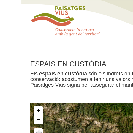
ESPAIS EN CUSTÒDIA
Els
espais en custòdia
són els indrets on 
conservació: acostumen a tenir uns valors n
Paisatges Vius signa per assegurar el mante
+
−