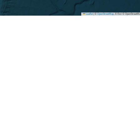
Leaflet
|
©
OpenStreetMap
, © Esri © OpenStreetMa