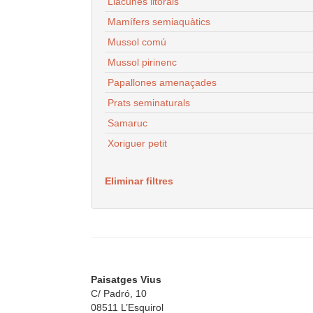
Llacunes litorals
Mamífers semiaquàtics
Mussol comú
Mussol pirinenc
Papallones amenaçades
Prats seminaturals
Samaruc
Xoriguer petit
Eliminar filtres
Paisatges Vius
C/ Padró, 10
08511 L’Esquirol