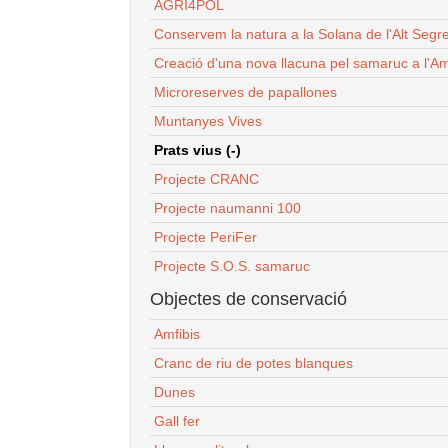
AGRI4POL
Conservem la natura a la Solana de l'Alt Segr
Creació d'una nova llacuna pel samaruc a l'Am
Microreserves de papallones
Muntanyes Vives
Prats vius (-)
Projecte CRANC
Projecte naumanni 100
Projecte PeriFer
Projecte S.O.S. samaruc
Objectes de conservació
Amfibis
Cranc de riu de potes blanques
Dunes
Gall fer