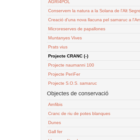
AGRI4POL
Conservem la natura a la Solana de l'Alt Segr
Creació d'una nova llacuna pel samaruc a l'Am
Microreserves de papallones
Muntanyes Vives
Prats vius
Projecte CRANC (-)
Projecte naumanni 100
Projecte PeriFer
Projecte S.O.S. samaruc
Objectes de conservació
Amfibis
Cranc de riu de potes blanques
Dunes
Gall fer