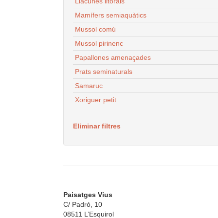
Llacunes litorals
Mamífers semiaquàtics
Mussol comú
Mussol pirinenc
Papallones amenaçades
Prats seminaturals
Samaruc
Xoriguer petit
Eliminar filtres
Paisatges Vius
C/ Padró, 10
08511 L’Esquirol