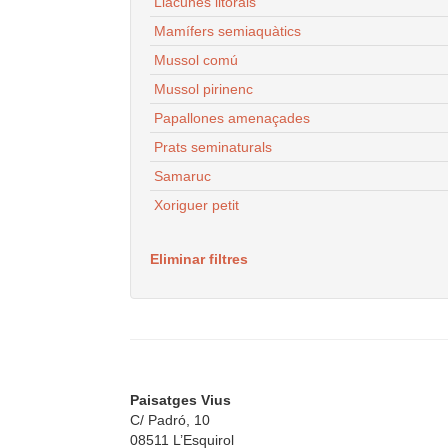
Llacunes litorals
Mamífers semiaquàtics
Mussol comú
Mussol pirinenc
Papallones amenaçades
Prats seminaturals
Samaruc
Xoriguer petit
Eliminar filtres
Paisatges Vius
C/ Padró, 10
08511 L’Esquirol