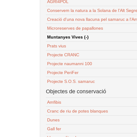
AGRI4POL
Conservem la natura a la Solana de l'Alt Segr
Creació d'una nova llacuna pel samaruc a l'Am
Microreserves de papallones
Muntanyes Vives (-)
Prats vius
Projecte CRANC
Projecte naumanni 100
Projecte PeriFer
Projecte S.O.S. samaruc
Objectes de conservació
Amfibis
Cranc de riu de potes blanques
Dunes
Gall fer