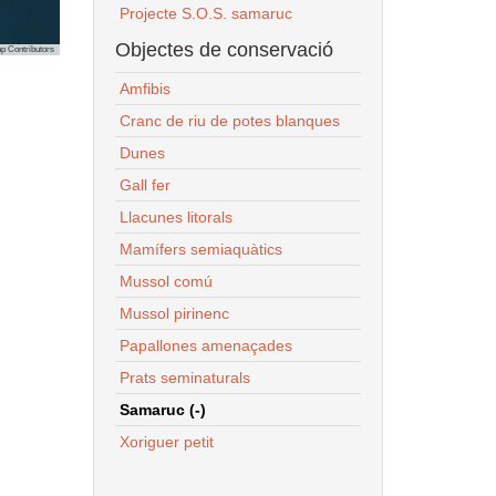
Projecte S.O.S. samaruc
Objectes de conservació
p Contributors
Amfibis
Cranc de riu de potes blanques
Dunes
Gall fer
Llacunes litorals
Mamífers semiaquàtics
Mussol comú
Mussol pirinenc
Papallones amenaçades
Prats seminaturals
Samaruc (-)
Xoriguer petit