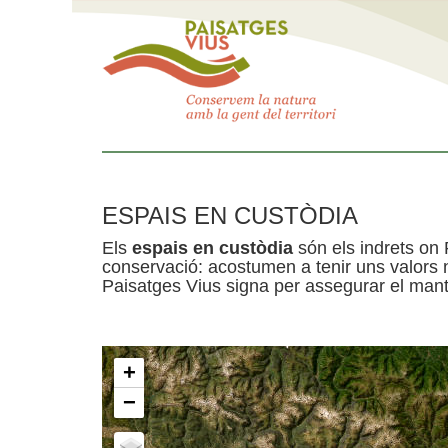
ESPAIS EN CUSTÒDIA
Els
espais en custòdia
són els indrets on 
conservació: acostumen a tenir uns valors n
Paisatges Vius signa per assegurar el mante
+
−