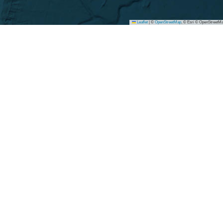
Leaflet
|
©
OpenStreetMap
, © Esri © OpenStreetMa