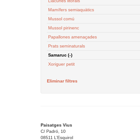
Llacunes litorals
Mamífers semiaquàtics
Mussol comú
Mussol pirinenc
Papallones amenaçades
Prats seminaturals
Samaruc (-)
Xoriguer petit
Eliminar filtres
Paisatges Vius
C/ Padró, 10
08511 L’Esquirol