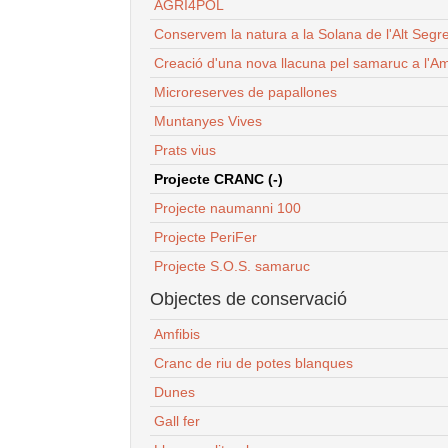
AGRI4POL
Conservem la natura a la Solana de l'Alt Segr
Creació d'una nova llacuna pel samaruc a l'Am
Microreserves de papallones
Muntanyes Vives
Prats vius
Projecte CRANC (-)
Projecte naumanni 100
Projecte PeriFer
Projecte S.O.S. samaruc
Objectes de conservació
Amfibis
Cranc de riu de potes blanques
Dunes
Gall fer