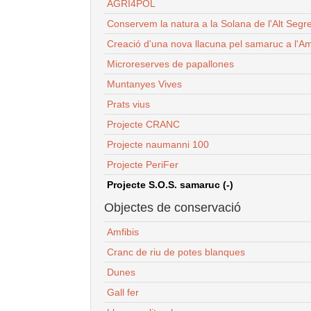
AGRI4POL
Conservem la natura a la Solana de l'Alt Segr
Creació d'una nova llacuna pel samaruc a l'Am
Microreserves de papallones
Muntanyes Vives
Prats vius
Projecte CRANC
Projecte naumanni 100
Projecte PeriFer
Projecte S.O.S. samaruc (-)
Objectes de conservació
Amfibis
Cranc de riu de potes blanques
Dunes
Gall fer