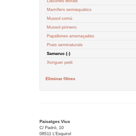
Llacunes litorals
Mamífers semiaquàtics
Mussol comú
Mussol pirinenc
Papallones amenaçades
Prats seminaturals
Samaruc (-)
Xoriguer petit
Eliminar filtres
Paisatges Vius
C/ Padró, 10
08511 L’Esquirol