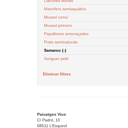
Llacunes litorals
Mamífers semiaquàtics
Mussol comú
Mussol pirinenc
Papallones amenaçades
Prats seminaturals
Samaruc (-)
Xoriguer petit
Eliminar filtres
Paisatges Vius
C/ Padró, 10
08511 L’Esquirol