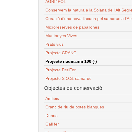
AGRI4POL
Conservem la natura a la Solana de l'Alt Segr
Creació d'una nova llacuna pel samaruc a l'Am
Microreserves de papallones
Muntanyes Vives
Prats vius
Projecte CRANC
Projecte naumanni 100 (-)
Projecte PeriFer
Projecte S.O.S. samaruc
Objectes de conservació
Amfibis
Cranc de riu de potes blanques
Dunes
Gall fer