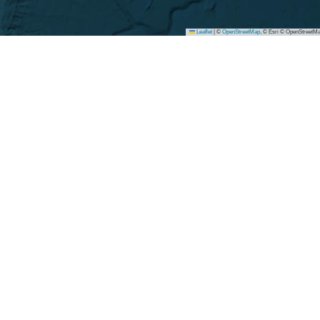
Leaflet
|
©
OpenStreetMap
, © Esri © OpenStreetMa