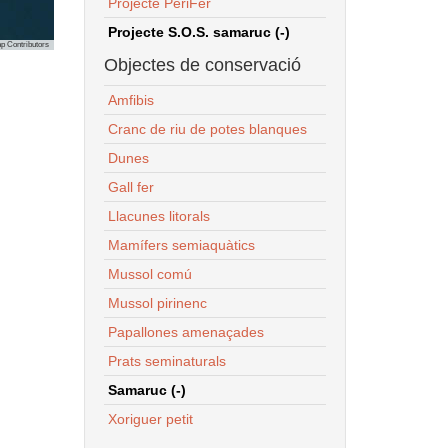
Projecte PeriFer
Projecte S.O.S. samaruc (-)
p Contributors
Objectes de conservació
Amfibis
Cranc de riu de potes blanques
Dunes
Gall fer
Llacunes litorals
Mamífers semiaquàtics
Mussol comú
Mussol pirinenc
Papallones amenaçades
Prats seminaturals
Samaruc (-)
Xoriguer petit