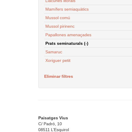
Llacunes litorals
Mamífers semiaquàtics
Mussol comú
Mussol pirinenc
Papallones amenaçades
Prats seminaturals (-)
Samaruc
Xoriguer petit
Eliminar filtres
Paisatges Vius
C/ Padró, 10
08511 L’Esquirol