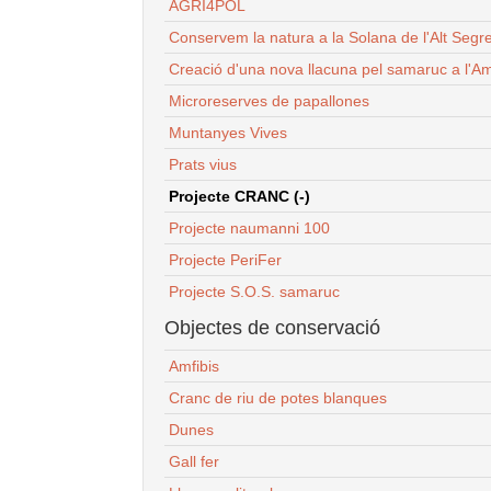
AGRI4POL
Conservem la natura a la Solana de l'Alt Segr
Creació d'una nova llacuna pel samaruc a l'Am
Microreserves de papallones
Muntanyes Vives
Prats vius
Projecte CRANC (-)
Projecte naumanni 100
Projecte PeriFer
Projecte S.O.S. samaruc
Objectes de conservació
Amfibis
Cranc de riu de potes blanques
Dunes
Gall fer