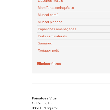
Llacunes litorals
Mamífers semiaquàtics
Mussol comú
Mussol pirinenc
Papallones amenaçades
Prats seminaturals
Samaruc
Xoriguer petit
Eliminar filtres
Paisatges Vius
C/ Padró, 10
08511 L’Esquirol