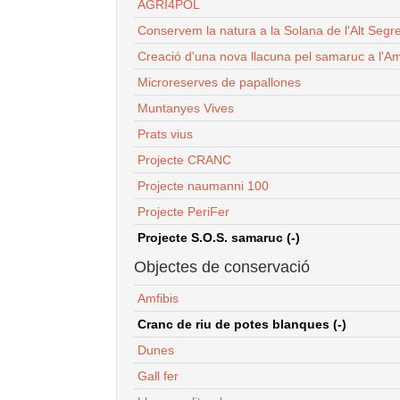
AGRI4POL
Conservem la natura a la Solana de l'Alt Segr
Creació d'una nova llacuna pel samaruc a l'Am
Microreserves de papallones
Muntanyes Vives
Prats vius
Projecte CRANC
Projecte naumanni 100
Projecte PeriFer
Projecte S.O.S. samaruc (-)
Objectes de conservació
Amfibis
Cranc de riu de potes blanques (-)
Dunes
Gall fer