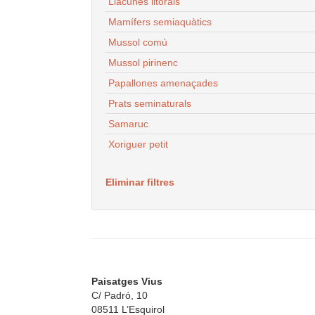
Llacunes litorals
Mamífers semiaquàtics
Mussol comú
Mussol pirinenc
Papallones amenaçades
Prats seminaturals
Samaruc
Xoriguer petit
Eliminar filtres
Paisatges Vius
C/ Padró, 10
08511 L’Esquirol