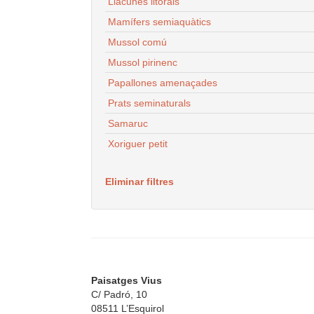
Llacunes litorals
Mamífers semiaquàtics
Mussol comú
Mussol pirinenc
Papallones amenaçades
Prats seminaturals
Samaruc
Xoriguer petit
Eliminar filtres
Paisatges Vius
C/ Padró, 10
08511 L’Esquirol